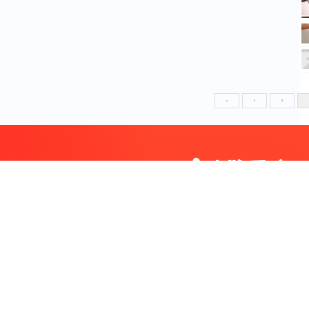
«
1
2