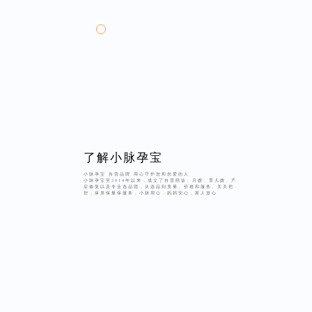
了解小脉孕宝
小脉孕宝 自营品牌 用心守护您和您爱的人
小脉孕宝至2014年以来，成立了自营陪诊、月嫂、育儿嫂、产
后修复以及专业选品团，从选品到质量、价格和服务、关关把
控，保质保量保服务，小脉用心，妈妈安心，家人放心