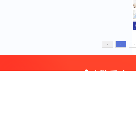
«
1
2