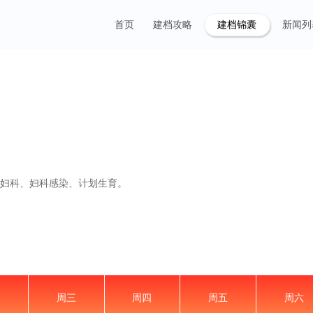
首页
建档攻略
建档锦囊
新闻列
通妇科、妇科感染、计划生育。
周三
周四
周五
周六