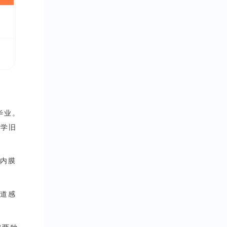
毕业。
大学旧
宫内膜
殖道感